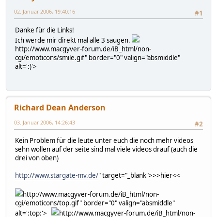
02. Januar 2006, 19:40:16
#1
Danke für die Links!
Ich werde mir direkt mal alle 3 saugen.
http://www.macgyver-forum.de/iB_html/non-
cgi/emoticons/smile.gif" border="0" valign="absmiddle"
alt=':)'>
Richard Dean Anderson
03. Januar 2006, 14:26:43
#2
Kein Problem für die leute unter euch die noch mehr videos
sehn wollen auf der seite sind mal viele videos drauf (auch die
drei von oben)
http://www.stargate-mv.de/
" target="_blank">>>hier<<
http://www.macgyver-forum.de/iB_html/non-
cgi/emoticons/top.gif" border="0" valign="absmiddle"
alt=':top:'>
http://www.macgyver-forum.de/iB_html/non-