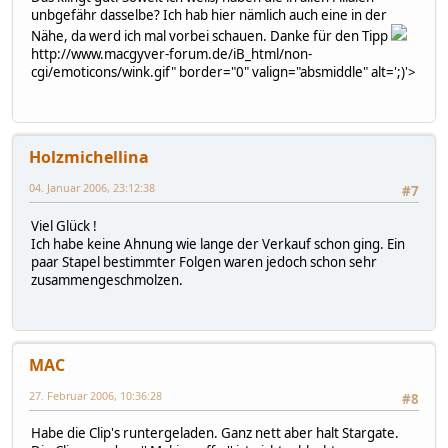
unbgefähr dasselbe? Ich hab hier nämlich auch eine in der
Nähe, da werd ich mal vorbei schauen. Danke für den Tipp
http://www.macgyver-forum.de/iB_html/non-
cgi/emoticons/wink.gif" border="0" valign="absmiddle" alt=';)'>
Holzmichellina
04. Januar 2006, 23:12:38
#7
Viel Glück !
Ich habe keine Ahnung wie lange der Verkauf schon ging. Ein
paar Stapel bestimmter Folgen waren jedoch schon sehr
zusammengeschmolzen.
MAC
27. Februar 2006, 10:36:28
#8
Habe die Clip's runtergeladen. Ganz nett aber halt Stargate.