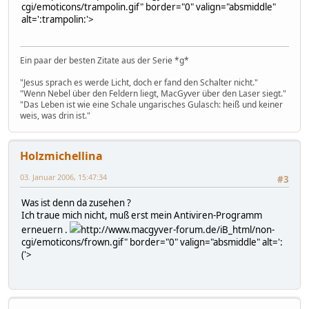
cgi/emoticons/trampolin.gif" border="0" valign="absmiddle"
alt=':trampolin:'>
Ein paar der besten Zitate aus der Serie *g*
"Jesus sprach es werde Licht, doch er fand den Schalter nicht."
"Wenn Nebel über den Feldern liegt, MacGyver über den Laser siegt."
"Das Leben ist wie eine Schale ungarisches Gulasch: heiß und keiner
weis, was drin ist."
Holzmichellina
03. Januar 2006, 15:47:34
#3
Was ist denn da zusehen ?
Ich traue mich nicht, muß erst mein Antiviren-Programm
erneuern .
http://www.macgyver-forum.de/iB_html/non-
cgi/emoticons/frown.gif" border="0" valign="absmiddle" alt=':
('>