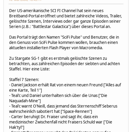
Der US-amerikanische SCI FI Channel hat sein neues
Breitband-Portal eröffnet und bietet zahlreiche Videos, Trailer,
gelöschte Szenen, Interviews oder gar ganze Episoden seiner
Serien (z.B.: "Battlestar Galactica") über dieses Portal an.
Das Portal trägt den Namen "SciFi Pulse" und Benutzer, die in
den Genuss von SciFi Pulse kommen wollen, brauchen einen
aktuellen installierten Flash Player von Macromedia.
Zu Stargate SG-1 gibt es erstmals gelöschte Szenen zu
betrachten, aus zahlreichen Episoden der siebten und achten
Staffel. Hier eine Liste:
Staffel 7 Szenen:
- Daniel Jackson erhält Rat von einem neuen Freund ["Alles auf
eine Karte, Teil 1"]
- Teal'c und Daniel unterhalten sich über die Unas ["Die
Naquadah-Mine"]
- Teal'c warnt O'Neill, dass jemand das Sternenschiff Seberus
wahrscheinlich sabotiert hat ["Space-Rennen"]
- Carter beruhigt Dr. Fraiser und sagt ihr, dass ein
medizinischer Zwischenfall nicht Fraisers Schuld war ["Die
Hak'tyl"]