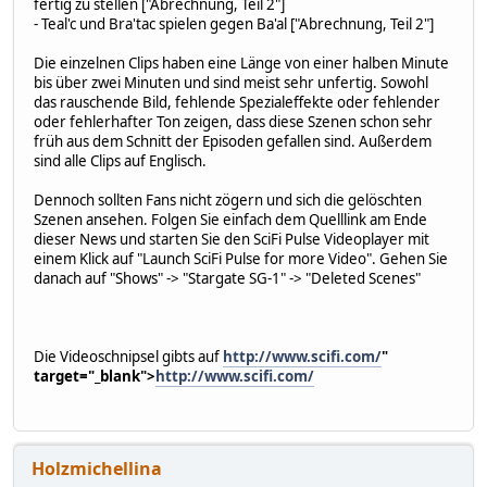
fertig zu stellen ["Abrechnung, Teil 2"]
- Teal'c und Bra'tac spielen gegen Ba'al ["Abrechnung, Teil 2"]
Die einzelnen Clips haben eine Länge von einer halben Minute
bis über zwei Minuten und sind meist sehr unfertig. Sowohl
das rauschende Bild, fehlende Spezialeffekte oder fehlender
oder fehlerhafter Ton zeigen, dass diese Szenen schon sehr
früh aus dem Schnitt der Episoden gefallen sind. Außerdem
sind alle Clips auf Englisch.
Dennoch sollten Fans nicht zögern und sich die gelöschten
Szenen ansehen. Folgen Sie einfach dem Quelllink am Ende
dieser News und starten Sie den SciFi Pulse Videoplayer mit
einem Klick auf "Launch SciFi Pulse for more Video". Gehen Sie
danach auf "Shows" -> "Stargate SG-1" -> "Deleted Scenes"
Die Videoschnipsel gibts auf
http://www.scifi.com/
"
target="_blank">
http://www.scifi.com/
Holzmichellina