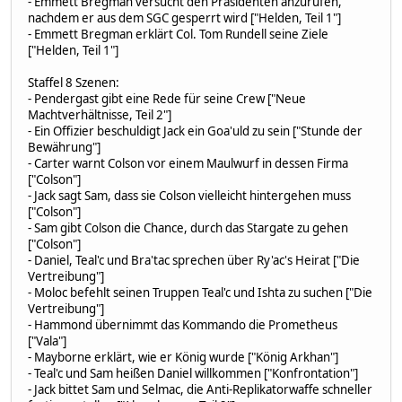
- Emmett Bregman versucht den Präsidenten anzurufen,
nachdem er aus dem SGC gesperrt wird ["Helden, Teil 1"]
- Emmett Bregman erklärt Col. Tom Rundell seine Ziele
["Helden, Teil 1"]
Staffel 8 Szenen:
- Pendergast gibt eine Rede für seine Crew ["Neue
Machtverhältnisse, Teil 2"]
- Ein Offizier beschuldigt Jack ein Goa'uld zu sein ["Stunde der
Bewährung"]
- Carter warnt Colson vor einem Maulwurf in dessen Firma
["Colson"]
- Jack sagt Sam, dass sie Colson vielleicht hintergehen muss
["Colson"]
- Sam gibt Colson die Chance, durch das Stargate zu gehen
["Colson"]
- Daniel, Teal'c und Bra'tac sprechen über Ry'ac's Heirat ["Die
Vertreibung"]
- Moloc befehlt seinen Truppen Teal'c und Ishta zu suchen ["Die
Vertreibung"]
- Hammond übernimmt das Kommando die Prometheus
["Vala"]
- Mayborne erklärt, wie er König wurde ["König Arkhan"]
- Teal'c und Sam heißen Daniel willkommen ["Konfrontation"]
- Jack bittet Sam und Selmac, die Anti-Replikatorwaffe schneller