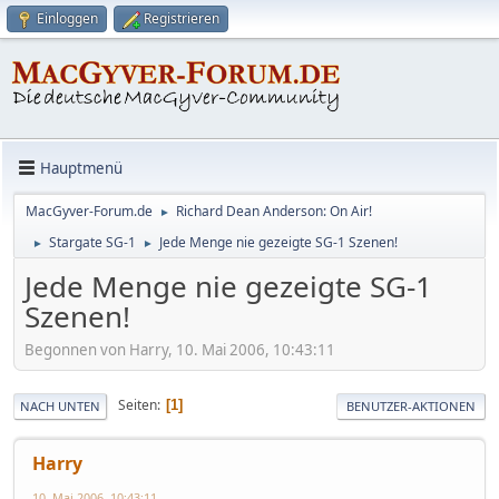
Einloggen
Registrieren
Hauptmenü
MacGyver-Forum.de
Richard Dean Anderson: On Air!
►
Stargate SG-1
Jede Menge nie gezeigte SG-1 Szenen!
►
►
Jede Menge nie gezeigte SG-1
Szenen!
Begonnen von Harry, 10. Mai 2006, 10:43:11
Seiten
1
NACH UNTEN
BENUTZER-AKTIONEN
Harry
10. Mai 2006, 10:43:11