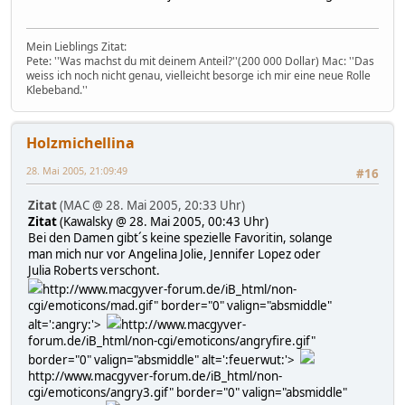
Mein Lieblings Zitat:
Pete: ''Was machst du mit deinem Anteil?''(200 000 Dollar) Mac: ''Das
weiss ich noch nicht genau, vielleicht besorge ich mir eine neue Rolle
Klebeband.''
Holzmichellina
28. Mai 2005, 21:09:49
#16
Zitat
(MAC @ 28. Mai 2005, 20:33 Uhr)
Zitat
(Kawalsky @ 28. Mai 2005, 00:43 Uhr)
Bei den Damen gibt´s keine spezielle Favoritin, solange
man mich nur vor Angelina Jolie, Jennifer Lopez oder
Julia Roberts verschont.
http://www.macgyver-forum.de/iB_html/non-
cgi/emoticons/mad.gif" border="0" valign="absmiddle"
alt=':angry:'>
http://www.macgyver-
forum.de/iB_html/non-cgi/emoticons/angryfire.gif"
border="0" valign="absmiddle" alt=':feuerwut:'>
http://www.macgyver-forum.de/iB_html/non-
cgi/emoticons/angry3.gif" border="0" valign="absmiddle"