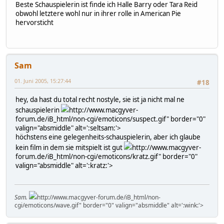
Beste Schauspielerin ist finde ich Halle Barry oder Tara Reid
obwohl letztere wohl nur in ihrer rolle in American Pie
hervorsticht
Sam
01. Juni 2005, 15:27:44
#18
hey, da hast du total recht nostyle, sie ist ja nicht mal ne
schauspielerin
http://www.macgyver-
forum.de/iB_html/non-cgi/emoticons/suspect.gif" border="0"
valign="absmiddle" alt=':seltsam:'>
höchstens eine gelegenheits-schauspielerin, aber ich glaube
kein film in dem sie mitspielt ist gut
http://www.macgyver-
forum.de/iB_html/non-cgi/emoticons/kratz.gif" border="0"
valign="absmiddle" alt=':kratz:'>
Sam.
http://www.macgyver-forum.de/iB_html/non-
cgi/emoticons/wave.gif" border="0" valign="absmiddle" alt=':wink:'>