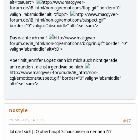
alt=':sauer:'>
http://www.macgyver-
forum.de/iB_html/non-cgi/emoticons/flop.gif" border="0"
valign="absmiddle" alt=':flop:'>
http://www.macgyver-
forum.de/iB_html/non-cgi/emoticons/suspect.gif"
border="0" valign="absmiddle" alt=':seltsam:'>
Das dachte ich mir !
http://www.macgyver-
forum.de/iB_html/non-cgi/emoticons/biggrin.gif" border="0"
valign="absmiddle" alt=':D'>
Aber mit Jennifer Lopez kann ich mich auch nicht gerade
anfreunden , die ist irgendwie peinlich
http://www.macgyver-forum.de/iB_html/non-
cgi/emoticons/suspect.gif" border="0" valign="absmiddle"
alt=':seltsam:'>
nostyle
29. Mai 2005, 14:39:31
#17
lol darf sich JLO überhaupt Schauspielerin nennen ???