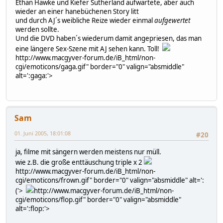
Ethan Hawke und Kiefer Sutherland aufwartete, aber auch
wieder an einer hanebüchenen Story litt
und durch AJ´s weibliche Reize wieder einmal
aufgewertet
werden sollte.
Und die DVD haben´s wiederum damit angepriesen, das man
eine längere Sex-Szene mit AJ sehen kann. Toll!
http://www.macgyver-forum.de/iB_html/non-
cgi/emoticons/gaga.gif" border="0" valign="absmiddle"
alt=':gaga:'>
Sam
01. Juni 2005, 18:01:08
#20
ja, filme mit sängern werden meistens nur müll.
wie z.B. die große enttäuschung triple x 2
http://www.macgyver-forum.de/iB_html/non-
cgi/emoticons/frown.gif" border="0" valign="absmiddle" alt=':
('>
http://www.macgyver-forum.de/iB_html/non-
cgi/emoticons/flop.gif" border="0" valign="absmiddle"
alt=':flop:'>