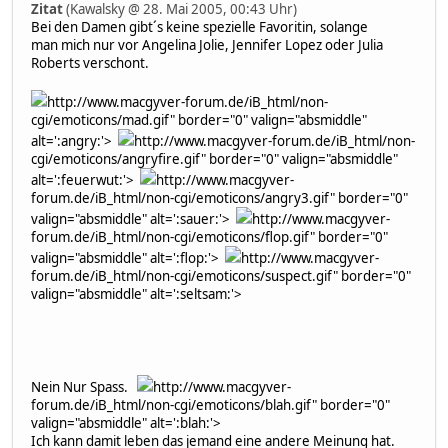
Zitat
(Kawalsky @ 28. Mai 2005, 00:43 Uhr)
Bei den Damen gibt´s keine spezielle Favoritin, solange
man mich nur vor Angelina Jolie, Jennifer Lopez oder Julia
Roberts verschont.
http://www.macgyver-forum.de/iB_html/non-
cgi/emoticons/mad.gif" border="0" valign="absmiddle"
alt=':angry:'>
http://www.macgyver-forum.de/iB_html/non-
cgi/emoticons/angryfire.gif" border="0" valign="absmiddle"
alt=':feuerwut:'>
http://www.macgyver-
forum.de/iB_html/non-cgi/emoticons/angry3.gif" border="0"
valign="absmiddle" alt=':sauer:'>
http://www.macgyver-
forum.de/iB_html/non-cgi/emoticons/flop.gif" border="0"
valign="absmiddle" alt=':flop:'>
http://www.macgyver-
forum.de/iB_html/non-cgi/emoticons/suspect.gif" border="0"
valign="absmiddle" alt=':seltsam:'>
Nein Nur Spass.
http://www.macgyver-
forum.de/iB_html/non-cgi/emoticons/blah.gif" border="0"
valign="absmiddle" alt=':blah:'>
Ich kann damit leben das jemand eine andere Meinung hat.