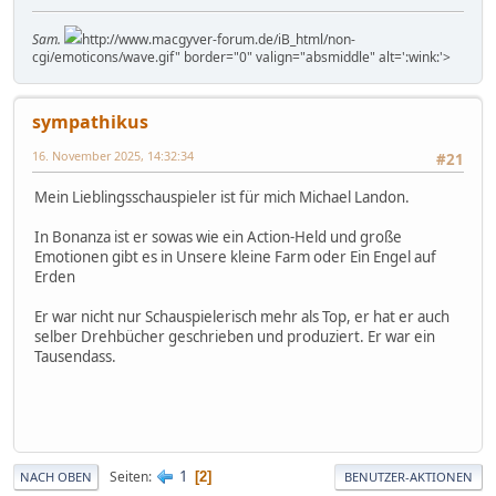
Sam.
http://www.macgyver-forum.de/iB_html/non-
cgi/emoticons/wave.gif" border="0" valign="absmiddle" alt=':wink:'>
sympathikus
16. November 2025, 14:32:34
#21
Mein Lieblingsschauspieler ist für mich Michael Landon.
In Bonanza ist er sowas wie ein Action-Held und große
Emotionen gibt es in Unsere kleine Farm oder Ein Engel auf
Erden
Er war nicht nur Schauspielerisch mehr als Top, er hat er auch
selber Drehbücher geschrieben und produziert. Er war ein
Tausendass.
1
Seiten
2
NACH OBEN
BENUTZER-AKTIONEN